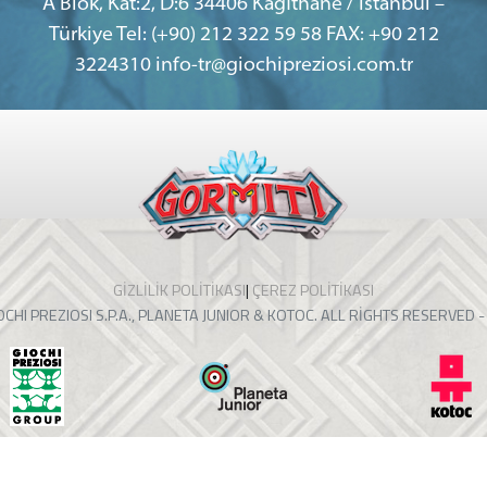
A Blok, Kat:2, D:6 34406 Kagıthane / Istanbul –
Türkiye Tel: (+90) 212 322 59 58 FAX: +90 212
3224310 info-tr@giochipreziosi.com.tr
GIZLILIK POLITIKASI
|
ÇEREZ POLITIKASI
OCHI PREZIOSI S.P.A., PLANETA JUNIOR & KOTOC. ALL RIGHTS RESERVED -