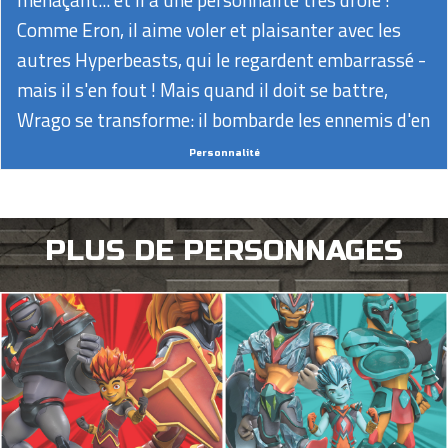
Comme Eron, il aime voler et plaisanter avec les
autres Hyperbeasts, qui le regardent embarrassé -
mais il s'en fout ! Mais quand il doit se battre,
Wrago se transforme: il bombarde les ennemis d'en
haut avec des attaques orageuses et précises qui
Personnalité
frappent ses cibles et sont impossibles à éviter!
PLUS DE PERSONNAGES