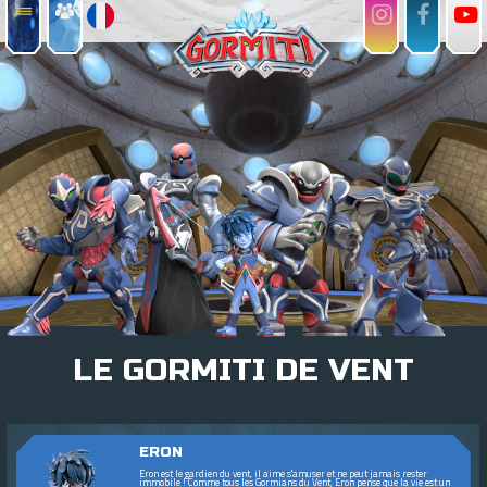
LE GORMITI DE VENT
ERON
Eron est le gardien du vent, il aime s'amuser et ne peut jamais rester
immobile ! Comme tous les Gormians du Vent, Eron pense que la vie est un