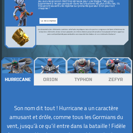
jeu: aucune occasion n'est trop sérieuse pour une blague ! Ses amis
apprennent à ne pas paniquer dans les situations les plus difficiles, ils
trouveront souvent une réponse surprenante que seul Eron pourrait
imaginer !
La description
Les bracelets des éléments sont des artefacts mystiques laissés par les seigneurs de Gorm à l'intérieur de
la tour des éléments. Grâce à leurs pouvoirs, les héros choisis peuvent canaliser leur pouvoir et faire appel au
puissant Lord Gormiti, pour combattre une nouvelle fois Voidus et ses méchants Darkans!
HURRICANE
ORION
TYPHON
ZEFYR
Son nom dit tout ! Hurricane a un caractère
amusant et drôle, comme tous les Gormians du
vent, jusqu'à ce qu'il entre dans la bataille ! Fidèle