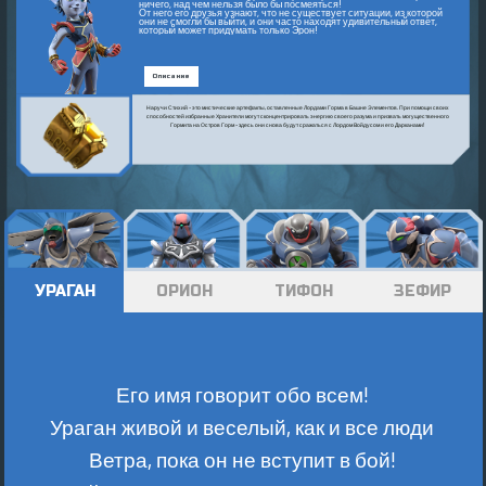
ничего, над чем нельзя было бы посмеяться!
От него его друзья узнают, что не существует ситуации, из которой
они не смогли бы выйти, и они часто находят удивительный ответ,
который может придумать только Эрон!
Описание
Наручи Стихий - это мистические артефакты, оставленные Лордами Горма в Башне Элементов. При помощи своих
способностей избранные Хранители могут сконцентрировать энергию своего разума и призвать могущественного
Гормита на Остров Горм - здесь они снова будут сражаться с Лордом Войдусом и его Дарканами!
УРАГАН
ОРИОН
ТИФОН
ЗЕФИР
Его имя говорит обо всем!
Ураган живой и веселый, как и все люди
Ветра, пока он не вступит в бой!