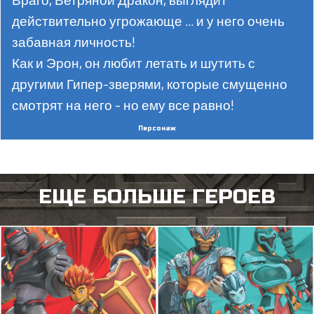
действительно угрожающе ... и у него очень
забавная личность!
Как и Эрон, он любит летать и шутить с
другими Гипер-зверями, которые смущенно
смотрят на него - но ему все равно!
Но когда ему приходится сражаться, Враго
Персонаж
трансформируется: он бомбардирует врагов
сверху сильными атаками, которые бьют
точно в цель и которых невозможно
ЕЩЕ БОЛЬШЕ ГЕРОЕВ
избежать!