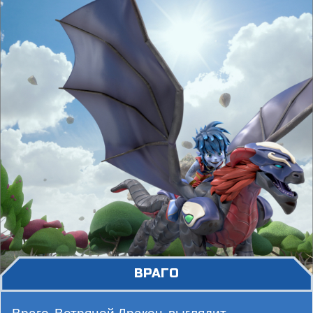
вызвать молнии и штормы, сражаясь как
настоящий ураган!
ВРАГО
Враго, Ветряной Дракон, выглядит