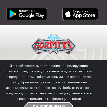
СКАЧАТЬ ПРИЛОЖЕНИЕ
Этот сайт использует сторонние профилирующие
файлы cookie для предоставления услуг в соответствии
с предпочтениями, обнаруженными при навигации по
сайту. Продолжая просмотр, вы соглашаетесь на
использование этих файлов cookie. Чтобы отказаться и
PRIVACY POLICY
|
COOKIE POLICY
получить дополнительную информацию, ознакомьтесь
GORMITI © 2026 GIOCHI PREZIOSI S.P.A., PLANETA JUNIOR & KOTOC.
с нашей политикой конфиденциальности
ALL RIGHTS RESERVED - P.IVA 05935650969
ДА, Я ПРИНИМАЮ