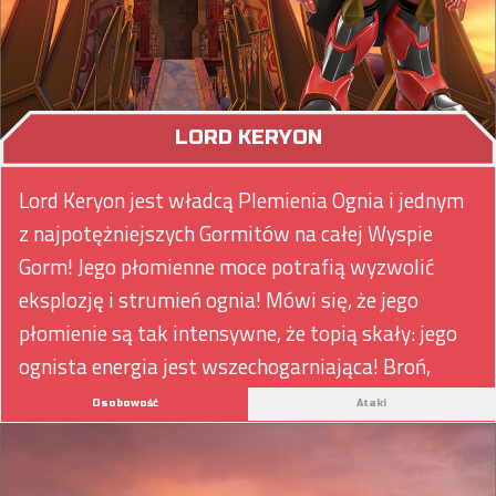
LORD KERYON
Lord Keryon jest władcą Plemienia Ognia i jednym
z najpotężniejszych Gormitów na całej Wyspie
Gorm! Jego płomienne moce potrafią wyzwolić
eksplozję i strumień ognia! Mówi się, że jego
płomienie są tak intensywne, że topią skały: jego
ognista energia jest wszechogarniająca! Broń,
którą się posługuje, to gorąca jak słońce
Osobowość
Ataki
Wulkaniczna Lanca!