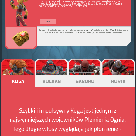
Krainy Ognia nie lubi zimna - największym wyzwaniem będzie dla
niego zaprzyjaźnienie się z Ikorem. Walczy tak, jak całe Plemię Ognia -
najpierw atakuje, potem myśli o strategii!
Opis
Karwasze Żywiołów to mistyczne artefakty pozostawione przez Władców Gorm w Jedynej Wieży. Dzięki ich mocom
wybrani Heroldowie mogą przywołać potężne Gormiti do kolejnej walki z Voidusem i jego armią Darkan!
KOGA
VULKAN
SABURO
HURIK
Szybki i impulsywny Koga jest jednym z
najsłynniejszych wojowników Plemienia Ognia.
Jego długie włosy wyglądają jak płomienie -