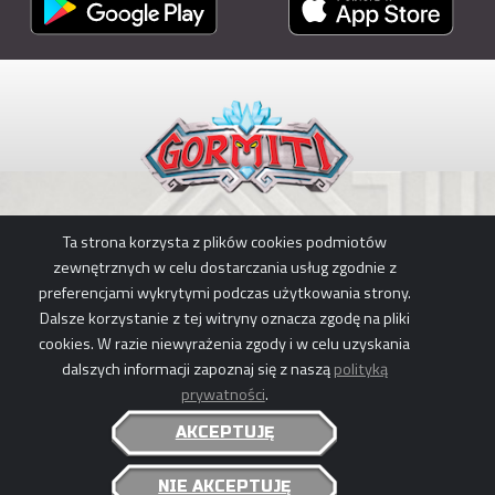
Ta strona korzysta z plików cookies podmiotów
POBIERZ APLIKACJĘ
zewnętrznych w celu dostarczania usług zgodnie z
preferencjami wykrytymi podczas użytkowania strony.
Dalsze korzystanie z tej witryny oznacza zgodę na pliki
cookies. W razie niewyrażenia zgody i w celu uzyskania
POLITYKA PRYWATNOŚCI
|
POLITYKA COOKIES
dalszych informacji zapoznaj się z naszą
polityką
GORMITI © 2026 GIOCHI PREZIOSI S.P.A., PLANETA JUNIOR & KOTOC.
prywatności
.
ALL RIGHTS RESERVED - P.IVA 05935650969
AKCEPTUJĘ
NIE AKCEPTUJĘ