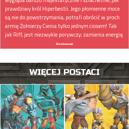
prawdziwy król Hiperbestii. Jego płomienne moce
są nie do powstrzymania, potrafi obrócić w proch
armię Żołnierzy Cienia tylko jednym ciosem! Tak
jak Riff, jest niezwykle porywczy: zamienia energię
wybuchu w silny strumień nieposkromionej furii!
Osobowość
WIĘCEJ POSTACI