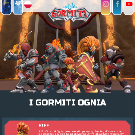
I GORMITI OGNIA
RIFF
Riff to Strażnik Ognia, pełen energii i porwyczy chłopiec, który nie może
się doczekać, aby walczyć za przyszłość Gorm! Jak wszyscy mieszkańcy