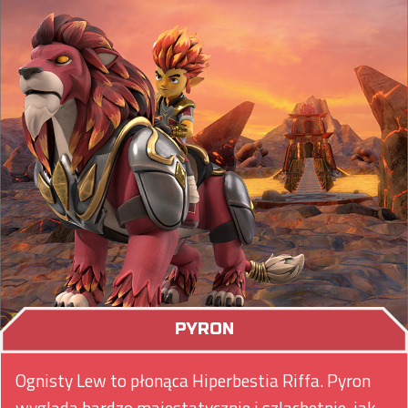
PYRON
Ognisty Lew to płonąca Hiperbestia Riffa. Pyron
wygląda bardzo majestatycznie i szlachetnie, jak