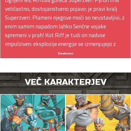
veličastno, dostojanstveno pojavo: je pravi kralj
Superzveri. Plameni njegove moči so neustavljivi, z
enim samim napadom lahko Senčne vojake
spremeni v prah! Kot Riff je tudi on nadvse
impulziven: eksplozije energije se izmenjujejo z
napadi neverjetnega zverinskega besa!
Osebnost
VEČ KARAKTERJEV