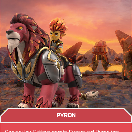
PYRON
Ognjeni lev, Riffova goreča Superzver! Pyron ima