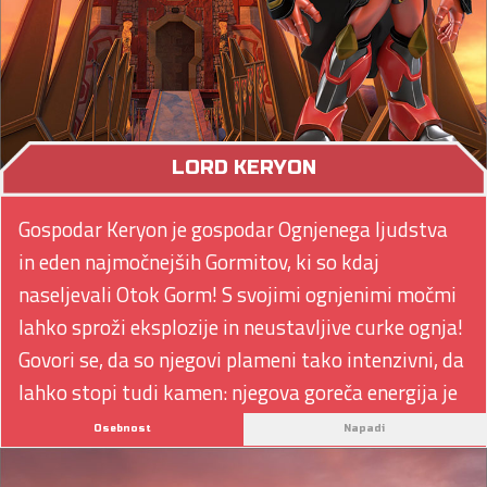
LORD KERYON
Gospodar Keryon je gospodar Ognjenega ljudstva
in eden najmočnejših Gormitov, ki so kdaj
naseljevali Otok Gorm! S svojimi ognjenimi močmi
lahko sproži eksplozije in neustavljive curke ognja!
Govori se, da so njegovi plameni tako intenzivni, da
lahko stopi tudi kamen: njegova goreča energija je
vsemogočna! Njegovo orožje je nepremagljivo
Osebnost
Napadi
Vulkansko kopje, vroče kot sonce!