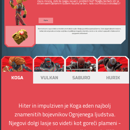
mara mraza, zato bo njegov največji problem Ikor! Njegov borbeni stil je
sličen vsem Ognjenim ljudem: najprej se bori, nato razmišljaj o strategiji!
Opis
Elementarni zapestniki so mistični artefakti, ki so jih v Stolpu pustili Gospodarji Gorma. Zahvaljujoč njihovim močem,
lahko izbrani junaki usmerijo svoj fokus in prikličejo mogočne Gormite, da bi se še enkrat spopadli z Voidusom in
njegovimi zli Darkani!
KOGA
VULKAN
SABURO
HURIK
Hiter in impulziven je Koga eden najbolj
znamenitih bojevnikov Ognjenega ljudstva.
Njegovi dolgi lasje so videti kot goreči plameni -