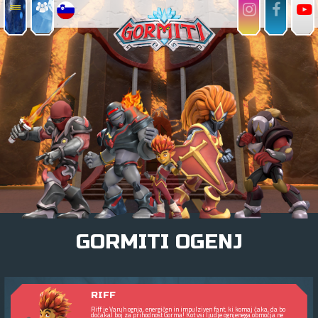
GORMITI OGENJ
RIFF
Riff je Varuh ognja, energičen in impulziven fant, ki komaj čaka, da bo
dočakal boj za prihodnost Gorma! Kot vsi ljudje ognjenega območja ne