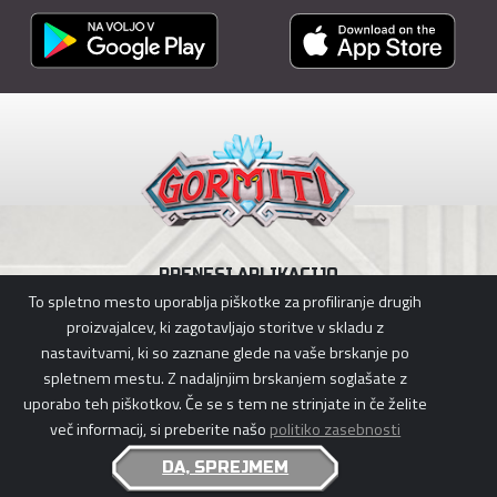
PRENESI APLIKACIJO
To spletno mesto uporablja piškotke za profiliranje drugih
proizvajalcev, ki zagotavljajo storitve v skladu z
nastavitvami, ki so zaznane glede na vaše brskanje po
spletnem mestu. Z nadaljnjim brskanjem soglašate z
POLITIKA ZASEBNOSTI
|
POLITIKA PIŠKOTKOV
uporabo teh piškotkov. Če se s tem ne strinjate in če želite
GORMITI © 2026 GIOCHI PREZIOSI S.P.A., PLANETA JUNIOR & KOTOC.
več informacij, si preberite našo
politiko zasebnosti
ALL RIGHTS RESERVED - P.IVA 05935650969
DA, SPREJMEM