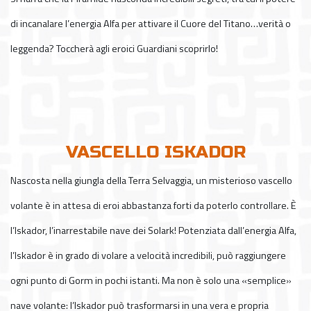
di incanalare l’energia Alfa per attivare il Cuore del Titano…verità o
leggenda? Toccherà agli eroici Guardiani scoprirlo!
VASCELLO ISKADOR
Nascosta nella giungla della Terra Selvaggia, un misterioso vascello
volante è in attesa di eroi abbastanza forti da poterlo controllare. È
l’Iskador, l’inarrestabile nave dei Solark! Potenziata dall’energia Alfa,
l’Iskador è in grado di volare a velocità incredibili, può raggiungere
ogni punto di Gorm in pochi istanti. Ma non è solo una «semplice»
nave volante: l’Iskador può trasformarsi in una vera e propria