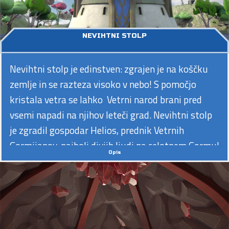
NEVIHTNI STOLP
Nevihtni stolp je edinstven: zgrajen je na koščku
zemlje in se razteza visoko v nebo! S pomočjo
kristala vetra se lahko Vetrni narod brani pred
vsemi napadi na njihov leteči grad. Nevihtni stolp
je zgradil gospodar Helios, prednik Vetrnih
Gormijanov, najbolj divjih ljudi na celotnem Gormu!
Opis