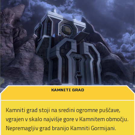
KAMNITI GRAD
Kamniti grad stoji na sredini ogromne puščave,
vgrajen v skalo najvišje gore v Kamnitem območju.
Nepremagljiv grad branijo Kamniti Gormijani.