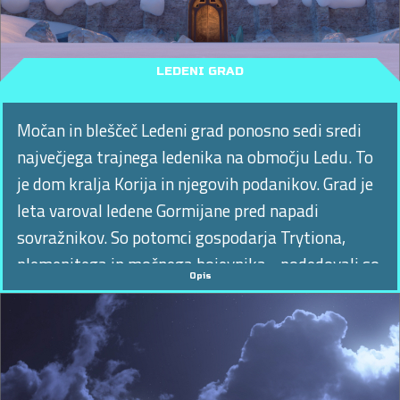
LEDENI GRAD
Močan in bleščeč Ledeni grad ponosno sedi sredi
največjega trajnega ledenika na območju Ledu. To
je dom kralja Korija in njegovih podanikov. Grad je
leta varoval ledene Gormijane pred napadi
sovražnikov. So potomci gospodarja Trytiona,
plemenitega in močnega bojevnika - podedovali so
Opis
njegovo moč in ponos!