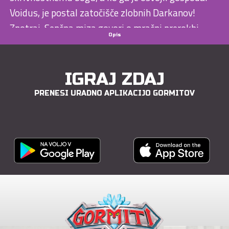
Voidus, je postal zatočišče zlobnih Darkanov!
Znotraj, Senčna miza govori o mračni prerokbi
Opis
osvajanja ... je blizu konec Gorma?
IGRAJ ZDAJ
PRENESI URADNO APLIKACIJO GORMITOV