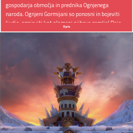
gospodarja območja in prednika Ognjenega
naroda. Ognjeni Gormijani so ponosni in bojeviti
ljudje, ognjeviti kot plameni njihove zemlje! Raje
Opis
jih ne izzivajte: hitro se razjezijo!