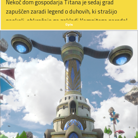
Nekoč dom gospodarja Titana je sedaj grad
zapuščen zaradi legend o duhovih, ki strašijo
naokoli, obkrožajo ga zakladi Kamnitega naroda!
Opis