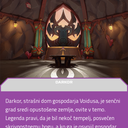
DARKOR
Darkor, strašni dom gospodarja Voidusa, je senčni
grad sredi opustošene zemlje, ovite v temo.
Legenda pravi, da je bil nekoč tempelj, posvečen
skrivnostnemu bogu, a ko ga je osvojil gospodar