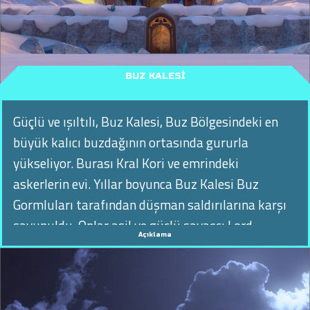
BUZ KALESI
Güçlü ve ışıltılı, Buz Kalesi, Buz Bölgesindeki en
büyük kalıcı buzdağının ortasında gururla
yükseliyor. Burası Kral Kori ve emrindeki
askerlerin evi. Yıllar boyunca Buz Kalesi Buz
Gormluları tarafından düşman saldırılarına karşı
savunuldu. Onlar asil ve güçlü savaşçı Lord
Açıklama
Trityon'un soyundan geliyor ve onun gücünü ve
gururunu taşıyorlar!