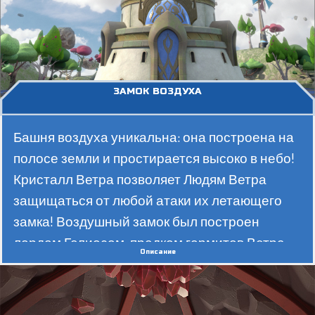
ЗАМОК ВОЗДУХА
Башня воздуха уникальна: она построена на
полосе земли и простирается высоко в небо!
Кристалл Ветра позволяет Людям Ветра
защищаться от любой атаки их летающего
замка! Воздушный замок был построен
лордом Гелиосом, предком гормитов Ветра,
Описание
самых безумных людей во всем Горме!