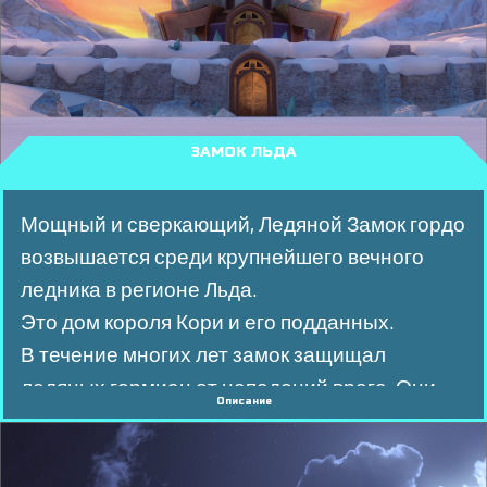
ЗАМОК ЛЬДА
Мощный и сверкающий, Ледяной Замок гордо
возвышается среди крупнейшего вечного
ледника в регионе Льда.
Это дом короля Кори и его подданных.
В течение многих лет замок защищал
ледяных гормиан от нападений врага. Они
Описание
являются потомками лорда Тритиона,
благородного и могущественного воина - они
унаследовали его силу и гордость!