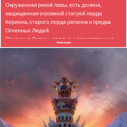
Окруженная рекой лавы, есть долина,
защищенная огромной статуей лорда
Кериона, старого лорда региона и предка
Огненных Людей.
Огненные Гормы - гордые и воинственные
Описание
люди, такие же пламенные, как пламя своей
земли!
Лучше не бросать им вызов: они быстро
выходят из себя!