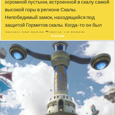
огромной пустыни, встроенной в скалу самой
высокой горы в регионе Скалы.
Непобедимый замок, находящийся под
защитой Гормитов скалы. Когда-то он был
домом для лорда Титано, но теперь
Описание
заброшен из-за сказок о призраках, которые
наводняют здание, окруженное сокровищами
людей Скалы!